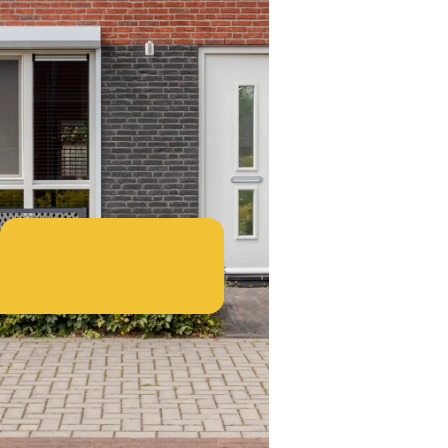
2019
2
123m
A
2
134m
Tussenwoning