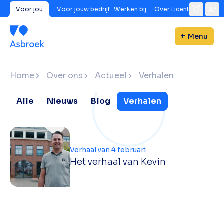
Voor jou
Voor jouw bedrijf
Werken bij
Over Licent
Menu
Home
Over ons
Actueel
Verhalen
Alle
Nieuws
Blog
Verhalen
Verhaal van 4 februari
Het verhaal van Kevin