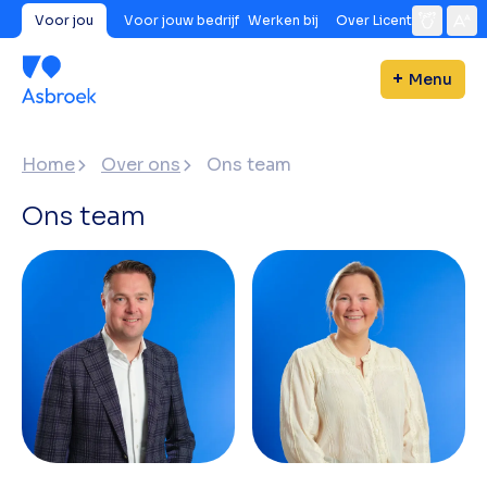
Voor jou
Voor jouw bedrijf
Werken bij
Over Licent
Menu
Home
Over ons
Ons team
Ons team