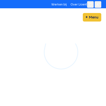
Werken bij
Over Licent
Menu