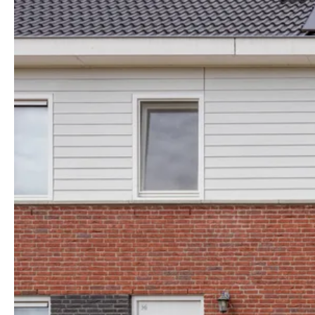
Open huis
Soort
Koopwoningen
Huurwoningen
Nieuwbouw
Type
Vrijstaande
woning
Twee-onder-
een-
kapwoning
Tussenwoning
Meer