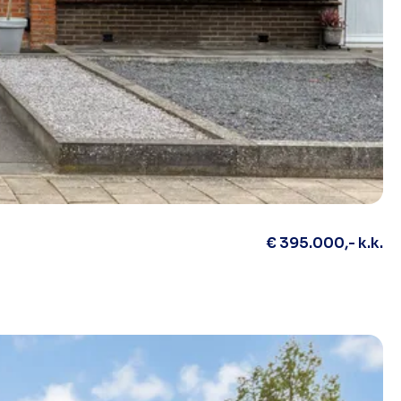
€ 395.000,- k.k.