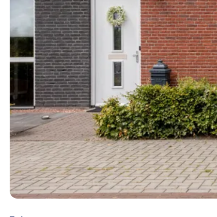
Energielabel
A+ en hoger
A
B
Meer
Prijs
Plaats
Bornerbroek
Enter
Meer