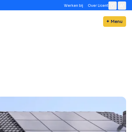
Werken bij
Over Licent
Menu