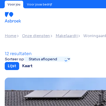
Voor jou
Voor jouw bedrijf
Home
Onze diensten
Makelaardij
Woningaan
12 resultaten
Sorteer op
Lijst
Kaart
Toon
Alles
Beschikbaar