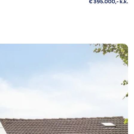
€ 395.000,- k.k.