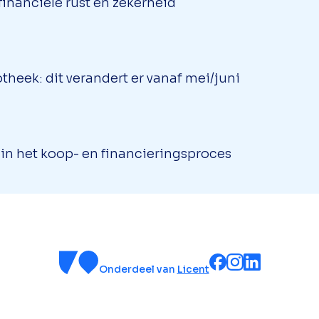
inanciële rust en zekerheid
theek: dit verandert er vanaf mei/juni
l in het koop- en financieringsproces
Onderdeel van
Licent