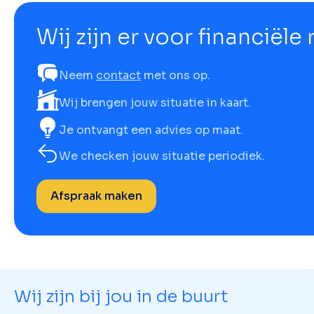
Wij zijn er voor financiële
Neem
contact
met ons op.
Wij brengen jouw situatie in kaart.
Je ontvangt een advies op maat.
We checken jouw situatie periodiek.
Afspraak maken
Wij zijn bij jou in de buurt