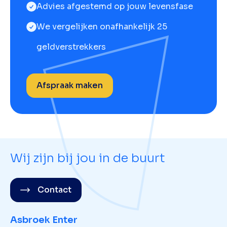
Advies afgestemd op jouw levensfase
We vergelijken onafhankelijk 25
geldverstrekkers
Afspraak maken
Wij zijn bij jou in de buurt
Contact
Asbroek Enter