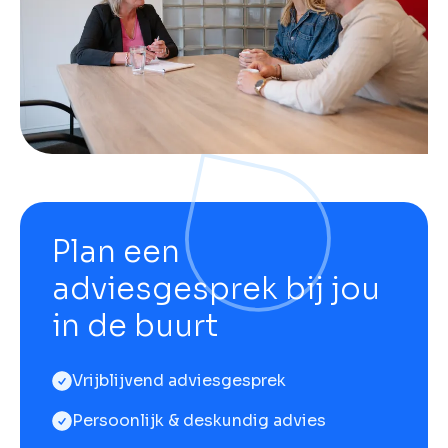
Plan een
adviesgesprek bij jou
in de buurt
Vrijblijvend adviesgesprek
Persoonlijk & deskundig advies