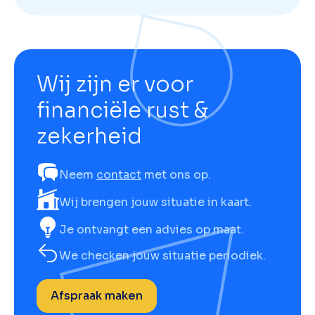
Wij zijn er voor
financiële rust &
zekerheid
Neem
contact
met ons op.
Wij brengen jouw situatie in kaart.
Je ontvangt een advies op maat.
We checken jouw situatie periodiek.
Afspraak maken