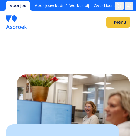
Voor jou
Voor jouw bedrijf
Werken bij
Over Licent
Menu