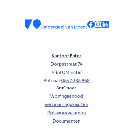
Beschikbaar
Open huis
Soort
Onderdeel van
Licent
Koopwoningen
Huurwoningen
Nieuwbouw
Kantoor Enter
Dorpsstraat 74
Type
7468 CM Enter
Bel naar
0547 383 868
Vrijstaande
Snel naar
woning
Twee-onder-
Woningaanbod
een-
Verzekeringskaarten
kapwoning
Polisvoorwaarden
Tussenwoning
Documenten
Meer