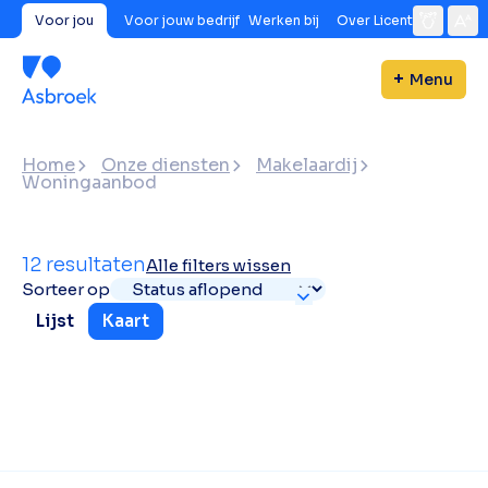
Voor jou
Voor jouw bedrijf
Werken bij
Over Licent
Menu
Home
Onze diensten
Makelaardij
Woningaanbod
12 resultaten
Alle filters wissen
Sorteer op
Lijst
Kaart
Toon
Alles