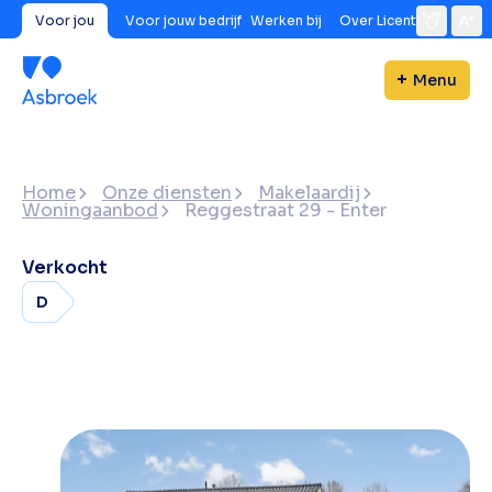
Voor jou
Voor jouw bedrijf
Werken bij
Over Licent
Menu
Home
Onze diensten
Makelaardij
Woningaanbod
Reggestraat 29 - Enter
Verkocht
D