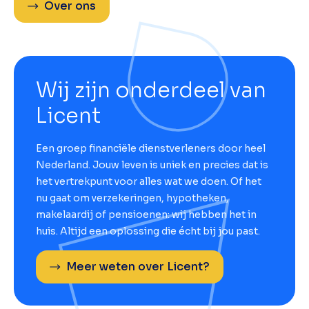
Over ons
Wij zijn onderdeel van
Licent
Een groep financiële dienstverleners door heel
Nederland. Jouw leven is uniek en precies dat is
het vertrekpunt voor alles wat we doen. Of het
nu gaat om verzekeringen, hypotheken,
makelaardij of pensioenen: wij hebben het in
huis. Altijd een oplossing die écht bij jou past.
Meer weten over Licent?