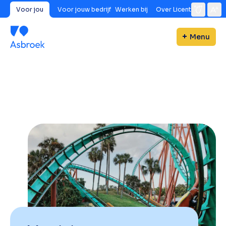
Voor jou
Voor jouw bedrijf
Werken bij
Over Licent
Menu